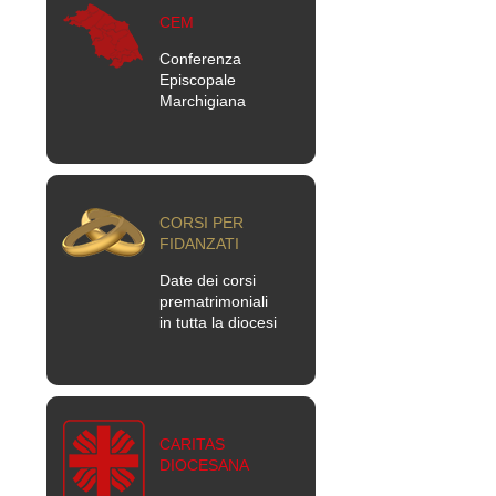
CEM
Conferenza
Episcopale
Marchigiana
CORSI PER
FIDANZATI
Date dei corsi
prematrimoniali
in tutta la diocesi
CARITAS
DIOCESANA