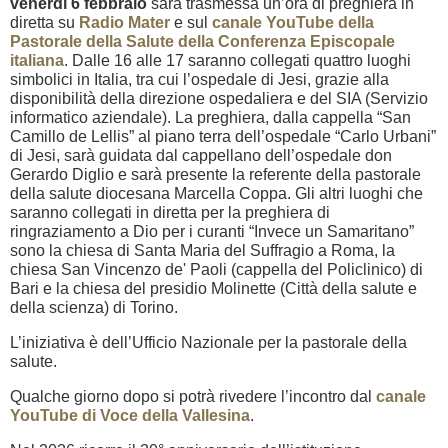
venerdì 6 febbraio
sarà trasmessa un’ora di preghiera in
diretta su
Radio Mater
e sul
canale YouTube della
Pastorale della Salute della Conferenza Episcopale
italiana
. Dalle 16 alle 17 saranno collegati quattro luoghi
simbolici in Italia, tra cui l’ospedale di Jesi, grazie alla
disponibilità della direzione ospedaliera e del SIA (Servizio
informatico aziendale). La preghiera, dalla cappella “San
Camillo de Lellis” al piano terra dell’ospedale “Carlo Urbani”
di Jesi, sarà guidata dal cappellano dell’ospedale don
Gerardo Diglio e sarà presente la referente della pastorale
della salute diocesana Marcella Coppa. Gli altri luoghi che
saranno collegati in diretta per la preghiera di
ringraziamento a Dio per i curanti “Invece un Samaritano”
sono la chiesa di Santa Maria del Suffragio a Roma, la
chiesa San Vincenzo de' Paoli (cappella del Policlinico) di
Bari e la chiesa del presidio Molinette (Città della salute e
della scienza) di Torino.
L’iniziativa è dell’Ufficio Nazionale per la pastorale della
salute.
Qualche giorno dopo si potrà rivedere l’incontro dal
canale
YouTube di Voce della Vallesina
.