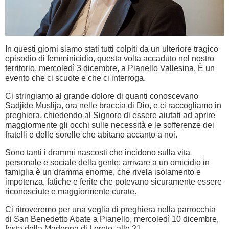
In questi giorni siamo stati tutti colpiti da un ulteriore tragico
episodio di femminicidio, questa volta accaduto nel nostro
territorio, mercoledì 3 dicembre, a Pianello Vallesina. È un
evento che ci scuote e che ci interroga.
Ci stringiamo al grande dolore di quanti conoscevano
Sadjide Muslija, ora nelle braccia di Dio, e ci raccogliamo in
preghiera, chiedendo al Signore di essere aiutati ad aprire
maggiormente gli occhi sulle necessità e le sofferenze dei
fratelli e delle sorelle che abitano accanto a noi.
Sono tanti i drammi nascosti che incidono sulla vita
personale e sociale della gente; arrivare a un omicidio in
famiglia è un dramma enorme, che rivela isolamento e
impotenza, fatiche e ferite che potevano sicuramente essere
riconosciute e maggiormente curate.
Ci ritroveremo per una veglia di preghiera nella parrocchia
di San Benedetto Abate a Pianello, mercoledì 10 dicembre,
festa della Madonna di Loreto, alle 21.